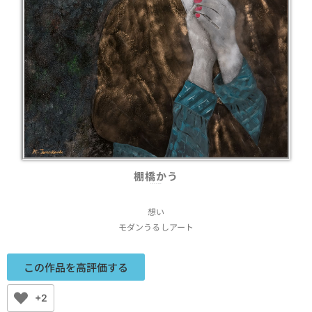
棚橋かう
Kou Tanahashi
想い
モダンうるしアート
この作品を高評価する
+2