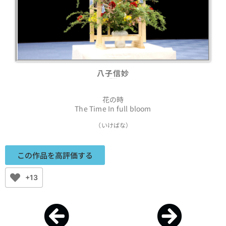
八子信妙
Shimmyo Yako
花の時
The Time In full bloom
（いけばな）
この作品を高評価する
+13