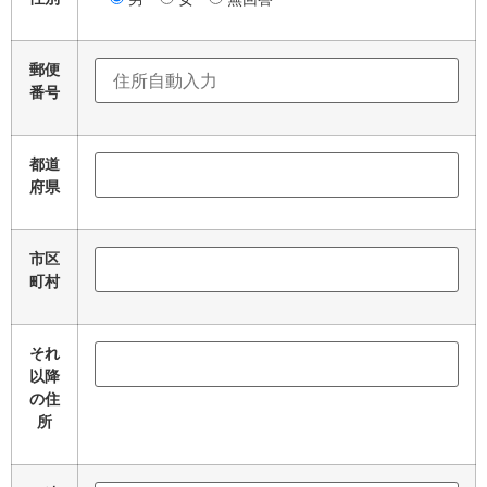
郵便
番号
都道
府県
市区
町村
それ
以降
の住
所