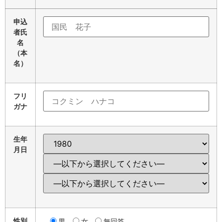
申込
者氏
名
（本
名）
フリ
ガナ
生年
月日
性別
男
女
無回答