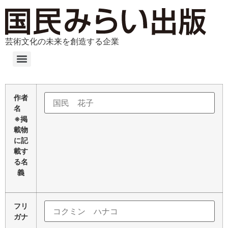
芸術文化の未来を創造する企業
作者
名
※掲
載物
に記
載す
る名
義
フリ
ガナ