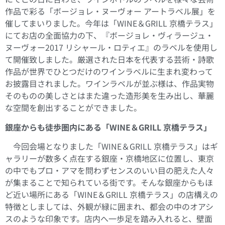
作品で彩る「ボージョレ・ヌーヴォー アートラベル展」を
催してまいりました。今年は「WINE＆GRILL 京橋テラス」
にてお店の全面協力の下、『ボージョレ・ヴィラージュ・
ヌーヴォー2017 リシャール・ロティエ』のラベルを使用し
て開催致しました。厳選された日本を代表する芸術・詩歌
作品が世界でひとつだけのワインラベルに生まれ変わって
お披露目されました。ワインラベルが並ぶ様は、作品実物
そのものの美しさとはまた違った造形美を生み出し、華麗
な空間を創出することができました。
銀座からも徒歩圏内にある「WINE＆GRILL 京橋テラス」
今回会場となりました「WINE＆GRILL 京橋テラス」はギ
ャラリーが数多く点在する銀座・京橋地区に位置し、東京
の中でもプロ・アマを問わずセンスのいい目の肥えた人々
が集まることで知られている街です。そんな銀座からもほ
ど近い場所にある「WINE＆GRILL 京橋テラス」の店構えの
特徴としましては、外観が緑に囲まれ、都会の中のオアシ
スのような印象です。店内へ一歩足を踏み入れると、壁面