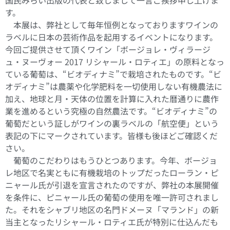
国民みらい出版の代表と致しまして一言ご挨拶申し上げま
す。
本展は、弊社として毎年恒例となっておりますワインの
ラベルに日本の芸術作品を起用するイベントになります。
今回ご提供させて頂くワイン「ボージョレ・ヴィラージ
ュ・ヌーヴォー 2017 リシャール・ロティエ」の原料となっ
ている葡萄は、“ビオディナミ”で栽培されたものです。“ビ
オディナミ”は農薬や化学肥料を一切使用しない有機農法に
加え、地球と月・天体の位置を計算に入れた暦通りに農作
業を進めるという究極の自然農法です。“ビオディナミ”の
葡萄だという証しがワインの裏ラベルの「航空便」という
表記の下にマークされています。皆様も後ほどご確認くだ
さい。
葡萄のこだわりはもうひとつあります。今年、ボージョ
レ地区で名実ともに有機栽培のトップだったローラン・ピ
ニャール氏が引退を宣言されたのですが、弊社の本展開催
を条件に、ピニャール氏の葡萄の使用を唯一許可されまし
た。それをシャブリ地区の名門ドメーヌ「マランド」の新
当主となったリシャール・ロティエ氏が特別に仕込んだも