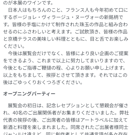
のが本展のワインです。
日本人はもちろんのこと、フランス人も今年初めて口に
するボージョレ・ヴィラージュ・ヌーヴォーの新銘柄で
す。皆様の手塩にかけて制作された珠玉の作品と組み合わ
せるのにふさわしいと考えます。ご試飲頂き、皆様の作品
と京橋テラスの美味しい料理とともに、目と舌でお楽しみ
ください。
今後は展覧会だけでなく、皆様により良い企画のご提案
をできるよう、これまで以上に努力してまいりますので、
今後ともご指導ご鞭撻の程、心よりお願い申し上げます。
以上をもちまして、挨拶とさせて頂きます。それではこの
後はごゆっくりおくつろぎください。
オープニングパーティー
展覧会の初日は、記念レセプションとして懇親会が催さ
れ、40名のご出展関係者がお集まりくださいました。弊社
代表の挨拶の後、ご出席者の皆様はアートラベルに加えて
新酒と料理を楽しまれました。同席されたご出展者様同士
ジャンルは違えど、同じ創作者として共通言語が多々存在