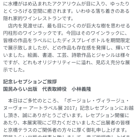
に水槽がはめ込まれたアクアリウムが目に入り、ゆったり
とくつろげる空間に癒されます。いわゆる落ち着きのある
隠れ家的ワインレストランです。
店内を見渡せば、最も目につくのが巨大な樹を思わせる
円柱形のワインラックです。今回はそのワインラックに、
皆様の作品をラベルにしたディスプレイボトルを期間限定
で展示致しましたが、どの作品も存在感を発揮し、輝いて
いました。絵画、書道、工芸、詩歌作品とジャンルは様々
ですが、どれもオリジナリティーに溢れ、見応え充分な展
示でした。
記念レセプションご挨拶
国民みらい出版 代表取締役 小林義隆
本日はご多忙のところ、「ボージョレ・ヴィラージュ・
ヌーヴォー アートラベル展 2017」記念レセプションにお越
し頂き、誠にありがとうございます。レセプション開催に
あたり、本展実現にご尽力くださいましたご出展者の皆様
と京橋テラスのご関係者の方々に厚く御礼申し上げます。