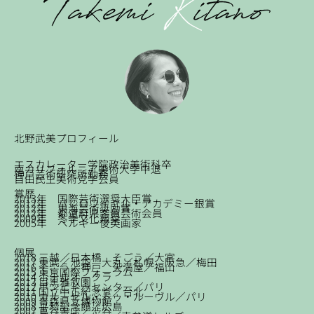
北野武美プロフィール
エスカレーター学院政治美術科卒
南カリフォルニア美術大学中退
神戸芸術研究所勤務
自由民主美術党学芸員
賞歴
2013年 国際芸術選奨大臣賞
2012年 パレロワイヤル・アカデミー銀賞
2012年 東海芸術奨励賞
2012年 都道府県客員芸術会員
2009年 冬季文化報奨
2005年 ベルギー俊英画家
個展
2018 三越／日本橋 そごう／大宮
2017 東武／池袋 大丸／札幌 阪急／梅田
2016 そごう／神戸 天満屋／福山
2015 東京国際フォーラム
2014 ホテルオークラ
2013 目黒雅叙園
2012 ポンピドゥセンター／パリ
2011 国立中正紀念堂／台北
2010 カルーゼル・ドゥ・ルーヴル／パリ
2009 青森県立博物館
2008 平和記念館／広島
2007 蔦谷書店／渋谷