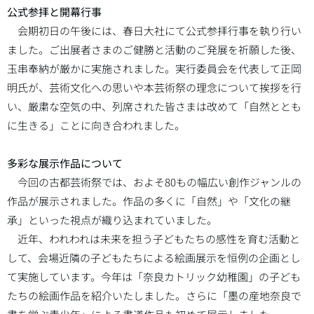
公式参拝と開幕行事
会期初日の午後には、春日大社にて公式参拝行事を執り行い
ました。ご出展者さまのご健勝と活動のご発展を祈願した後、
玉串奉納が厳かに実施されました。実行委員会を代表して正岡
明氏が、芸術文化への思いや本芸術祭の理念について挨拶を行
い、厳粛な空気の中、列席された皆さまは改めて「自然ととも
に生きる」ことに向き合われました。
多彩な展示作品について
今回の古都芸術祭では、およそ80もの幅広い創作ジャンルの
作品が展示されました。作品の多くに「自然」や「文化の継
承」といった視点が織り込まれていました。
近年、われわれは未来を担う子どもたちの感性を育む活動と
して、会場近隣の子どもたちによる絵画展示を恒例の企画とし
て実施しています。今年は「奈良カトリック幼稚園」の子ども
たちの絵画作品を紹介いたしました。さらに「墨の産地奈良で