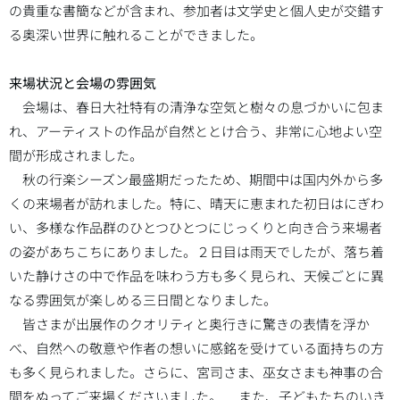
の貴重な書簡などが含まれ、参加者は文学史と個人史が交錯す
る奥深い世界に触れることができました。
来場状況と会場の雰囲気
会場は、春日大社特有の清浄な空気と樹々の息づかいに包ま
れ、アーティストの作品が自然ととけ合う、非常に心地よい空
間が形成されました。
秋の行楽シーズン最盛期だったため、期間中は国内外から多
くの来場者が訪れました。特に、晴天に恵まれた初日はにぎわ
い、多様な作品群のひとつひとつにじっくりと向き合う来場者
の姿があちこちにありました。２日目は雨天でしたが、落ち着
いた静けさの中で作品を味わう方も多く見られ、天候ごとに異
なる雰囲気が楽しめる三日間となりました。
皆さまが出展作のクオリティと奥行きに驚きの表情を浮か
べ、自然への敬意や作者の想いに感銘を受けている面持ちの方
も多く見られました。さらに、宮司さま、巫女さまも神事の合
間をぬってご来場くださいました。 また、子どもたちのいき