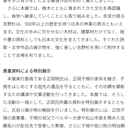
書を学ぶ青少年」による書道作品も初めて展示しました。
さらに本展では、樹木とともに育まれてきた文化を再認識
し、後世へ継承していくことにも取り組みました。奈良が誇る
吉野杉は、500年以上の歴史を持つ日本の林業の原点ともいえ
ます。文化の歩みに欠かせない木材は、建築材だけでなく、紙
や墨の原料としても日本の文化を支えてきました。すぐれた詩
歌・文学作品の展示物を、強く美しい吉野杉を用いて制作する
ことで会場を彩りました。
貴重資料による特別展示
本展実行委員である正岡明氏は、正岡子規の家系を継ぎ、子
規をはじめとする祖先の遺品を守るとともに、その功績を顕彰
するため講演や文筆活動を行ってきました。本展では、そうし
た活動の一端として、正岡氏所蔵の資料を特別展示するととも
に、氏自ら展示物の解説を行いました。特別展示には、正岡子
規の直筆書、子規の叔父でベルギー大使や松山市長を務めた加
藤拓川が赴任先で受章した勲章、さらに子規や拓川宛の明治期