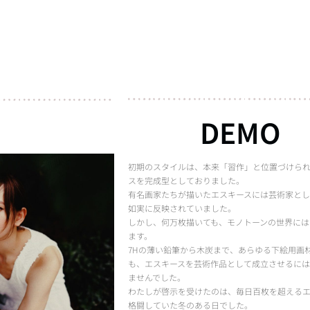
DEMO
初期のスタイルは、本来「習作」と位置づけら
スを完成型としておりました。
有名画家たちが描いたエスキースには芸術家と
如実に反映されていました。
しかし、何万枚描いても、モノトーンの世界には
ます。
7Hの薄い鉛筆から木炭まで、あらゆる下絵用画
も、エスキースを芸術作品として成立させるに
ませんでした。
わたしが啓示を受けたのは、毎日百枚を超える
格闘していた冬のある日でした。