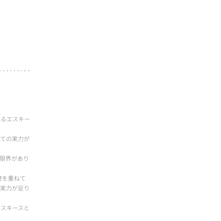
れるエスキー
しての実力が
限界があり
材を重ねて
は実力が足り
エスキースと