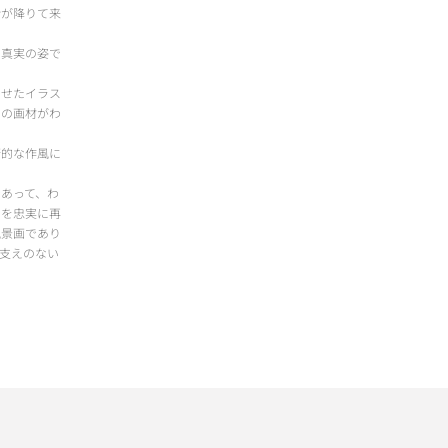
命が降りて来
の真実の姿で
わせたイラス
この画材がわ
衛的な作風に
あって、わ
のを忠実に再
風景画であり
支えのない