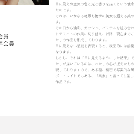
目に見えぬ空気の色と光と香りを描くという使
たのです。
それは、いかなる絶景も絶世の美女も超える美
す。
その日から油彩、ガッシュ、パステルを組み合
トテスイトの作風に切り替え、以降、現在まで
会員
たしの作品を形成しております。
準会員
目に見えない感覚を表現すると、表面的には前
なります。
しかし、それは「目に見えるようにした結果」で
たしが描いているのは、わたしの心が捉えたも
現しておりますので、ある種、精密で写実的な
ポートレイトでもある、「具象」と言っても差し
作品です。