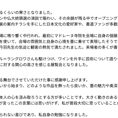
るくらいの寒さとなりました。
ンや仏大統領選の演説で賑わい、その余韻が残る中でオープニング
展の案内チラシを手にした日本文化の愛好家や、書道ファンが多数
場に鳴り響く中行われ、最初にマドレーヌ寺院を会場に自身の個展
を使いて、会場の雰囲気と自身の心境を墨に乗せて表現したそうで
丹羽先生の気迫と観客の熱気で満たされました。来場者の多くが書
ル＝ラングロワさんも駆けつけ、ワインを片手に芸術について語り
に対する関心の高さを感じる展覧会となりました。
る舞台でさせていただけた事に感謝申し上げます。
いから始まり、どのような作品を飾ったら良いか、墨の魅力や奥深
本人の心を汲み取ろうとする方が多いことです。大きく動きのある
が言ったこの言葉には思いがけず、私が普段大切に思っていること
られない喜びであり、私自身の勉強になりました。