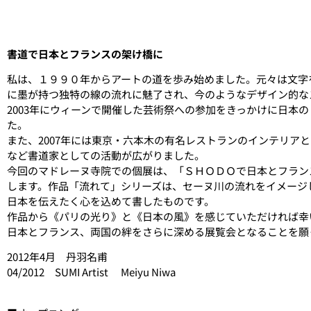
書道で日本とフランスの架け橋に
私は、１９９０年からアートの道を歩み始めました。元々は文字
に墨が持つ独特の線の流れに魅了され、今のようなデザイン的な
2003年にウィーンで開催した芸術祭への参加をきっかけに日本
た。
また、2007年には東京・六本木の有名レストランのインテリア
など書道家としての活動が広がりました。
今回のマドレーヌ寺院での個展は、「ＳＨＯＤＯで日本とフラン
します。作品「流れて」シリーズは、セーヌ川の流れをイメージ
日本を伝えたく心を込めて書したものです。
作品から《パリの光り》と《日本の風》を感じていただければ幸
日本とフランス、両国の絆をさらに深める展覧会となることを願
2012年4月 丹羽名甫
04/2012 SUMI Artist Meiyu Niwa