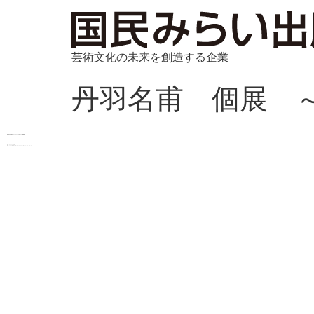
芸術文化の未来を創造する企業
丹羽名甫 個展 
書道家 丹羽名甫氏 パリ・マドレーヌ寺院にて個展開催！
会場：パリマドレーヌ寺院
会期：2012年4月17日（火）～4月22日（日）11：00‐18：30