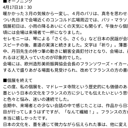
■オープニング
4月17日18：30
暖かかった３月の気候から一変し、４月のパリは、真冬を思わせ
つい先日まで会場近くのコンコルド広場周辺では、パリ・マラソ
個展初日は、小雨の降るあいにくの天気にも関らず、午後から個
頃には会場は来場者で一杯になりました。
セレモニーは、琴による「さくら、さくら」など日本の民謡が会
スピーチの後、書道の実演と続きました。文字は「祈り」。薄墨
中、丹羽先生の持つ筆の動きに観客全員釘付けとなり、会場は、
れるほど見入っていたのが印象的でした。
会場には、欧州造形美術振興協会会長のフランソワーズ・イカー
する人で盛りあがる場面も見受けられ、改めてフランスの方の書
■個展を終えて
この度、私の個展を、マドレーヌ寺院という歴史的にも価値のあ
墨という日本の文化をフランスの方に少しでも伝えたいという思
と色々と悩み、迷いの連続でした。
会期中、来場者との少ない会話の中で感じたことは、作品から日
目が行ってしまうはずですが、「なんて繊細！」。フランスの方
本当に嬉しかったです。
日本の文化を、墨を通じて微力ながら伝えられた事は、他に変え