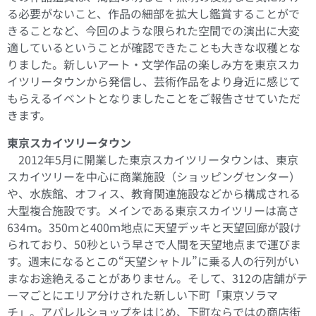
る必要がないこと、作品の細部を拡大し鑑賞することがで
きることなど、今回のような限られた空間での演出に大変
適しているということが確認できたことも大きな収穫とな
りました。新しいアート・文学作品の楽しみ方を東京スカ
イツリータウンから発信し、芸術作品をより身近に感じて
もらえるイベントとなりましたことをご報告させていただ
きます。
東京スカイツリータウン
2012年5月に開業した東京スカイツリータウンは、東京
スカイツリーを中心に商業施設（ショッピングセンター）
や、水族館、オフィス、教育関連施設などから構成される
大型複合施設です。メインである東京スカイツリーは高さ
634ｍ。350ｍと400ｍ地点に天望デッキと天望回廊が設け
られており、50秒という早さで人間を天望地点まで運びま
す。週末になるとこの“天望シャトル”に乗る人の行列がい
まなお途絶えることがありません。そして、312の店舗がテ
ーマごとにエリア分けされた新しい下町「東京ソラマ
チ」。アパレルショップをはじめ、下町ならではの商店街