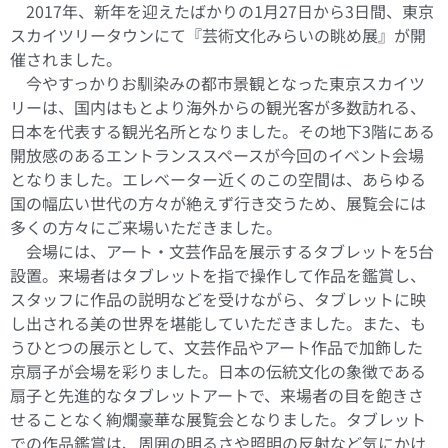
2017年、新年を迎えたばかりの1月27日から3日間、東京
スカイツリータウンにて『芸術文化みらいの眺め展』が開
催されました。
今やすっかりお馴染みの都市景観となった東京スカイツ
リーは、国内はもとより海外からの観光客が多数訪れる、
日本を代表する観光名所となりました。その地下3階にある
開放感のあるエントランススペースが今回のイベント会場
となりました。エレベーター近くのこの空間は、あらゆる
国の幅広い世代の方々が絶えず行き交うため、展覧会には
多くの方々にご来場いただきました。
会場には、アート・文芸作品を展示するタブレットを5台
設置。来場者はタブレットを指で操作して作品を鑑賞し、
スタッフに作品の説明などを受けながら、タブレットに映
し出される美の世界を堪能していただきました。また、も
うひとつの展示として、文芸作品やアート作品で加飾した
京扇子が会場を彩りました。日本の伝統文化の象徴である
扇子と先進的なタブレットアートで、来場者の目を飽きさ
せることなく絢爛豪華な展覧会となりました。タブレット
での作品鑑賞は、周囲の明るさや照明の反射など気にかけ