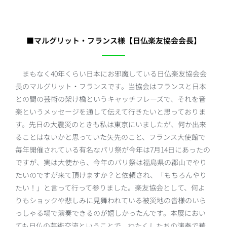
■マルグリット・フランス様【日仏楽友協会会長】
まもなく40年くらい日本にお邪魔している日仏楽友協会会
長のマルグリット・フランスです。当協会はフランスと日本
との間の芸術の架け橋というキャッチフレーズで、それを音
楽というメッセージを通して伝えて行きたいと思っておりま
す。先日の大震災のときも私は東京にいましたが、何か出来
ることはないかと思っていた矢先のこと、フランス大使館で
毎年開催されている有名なパリ祭が今年は7月14日にあったの
ですが、実は大使から、今年のパリ祭は福島県の郡山でやり
たいのですが来て頂けますか？と依頼され、「もちろんやり
たい！」と言って行って参りました。楽友協会として、何よ
りもショックや悲しみに見舞われている被災地の皆様のいら
っしゃる場で演奏できるのが嬉しかったんです。本展におい
ても日仏の芸術交流ということで、わたくしたちの演奏で華