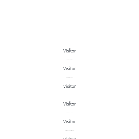
「フランスの作家先生の神性創作にとても感動致しました。お会いできてとても幸せです」
Visitor
来場者の声
「アーティストの方をもっと知りたいと思いました」
Visitor
来場者の声
「ワインラベルに美しい絵がマッチしていました」
Visitor
来場者の声
「ゆったりと観ることができて良かったです」
Visitor
来場者の声
「今まで多くの展示会を見ましたが、素晴らしいと思う」
Visitor
来場者の声
「ワインと絵画のコラボレーションはとても素晴らしいと思います」
Visitor
来場者の声