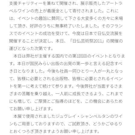
支援チャリティーを兼ねて開催され、展示販売したアートラ
ベルワインの売上が義援金として寄付されました。これに
は、イベントの趣旨に賛同して下さる大変多くの方々に来場
して頂き、好評のうちに無事終了いたしました。そのフラン
スでのイベントの成功を受けて、今度は日本で日仏交流展を
開催することが決定し、本日、「日仏芸術祭2011」の開催の
運びとなった次第です。
本日は弊社が主催する国内での第1回目のイベントとなりま
す。本日が国民みらい出版の出発の第一歩と言える記念すべ
き日となりました。今後も社員一同ひとり一人が一丸となっ
て、皆様に必要とされる出版物、皆様に必要とされるイベン
トを第一に考えて続けて参ります。今後弊社が当面するさま
ざまの苦難を乗り越え、一人前に成長できるよう、これまで
にも増して、ご厚情とご指導のほどを、この機会にあらため
てお願い申し上げます。
本展で使用されましたジュヴレイ・シャンベルタンのワイ
ンもご用意しておりますので、ご試飲頂き、どうかごゆるり
とおくつろぎ頂きますようお願い申し上げます。