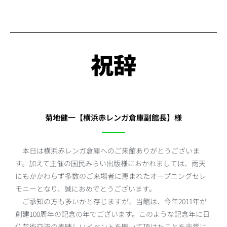
祝辞
菊地健一【横浜赤レンガ倉庫副館長】様
本日は横浜赤レンガ倉庫へのご来館ありがとうございま
す。加えて主催の国民みらい出版様におかれましては、雨天
にもかかわらず多数のご来場者に恵まれたオープニングセレ
モニーとなり、誠におめでとうございます。
ご承知の方も多いかと存じますが、当館は、今年2011年が
創建100周年の記念の年でございます。このような記念年に日
仏芸術交流の素晴しいイベントを開いて頂けたことを非常に