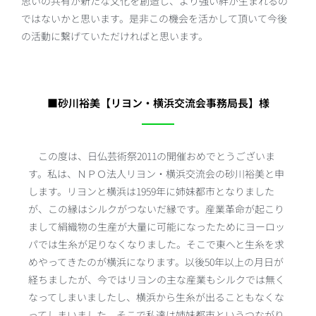
思いの共有が新たな文化を創造し、より強い絆が生まれるの
ではないかと思います。是非この機会を活かして頂いて今後
の活動に繋げていただければと思います。
■砂川裕美【リヨン・横浜交流会事務局長】様
この度は、日仏芸術祭2011の開催おめでとうございま
す。私は、ＮＰＯ法人リヨン・横浜交流会の砂川裕美と申
します。リヨンと横浜は1959年に姉妹都市となりました
が、この縁はシルクがつないだ縁です。産業革命が起こり
まして絹織物の生産が大量に可能になったためにヨーロッ
パでは生糸が足りなくなりました。そこで東へと生糸を求
めやってきたのが横浜になります。以後50年以上の月日が
経ちましたが、今ではリヨンの主な産業もシルクでは無く
なってしまいましたし、横浜から生糸が出ることもなくな
ってしまいました。そこで私達は姉妹都市というつながり