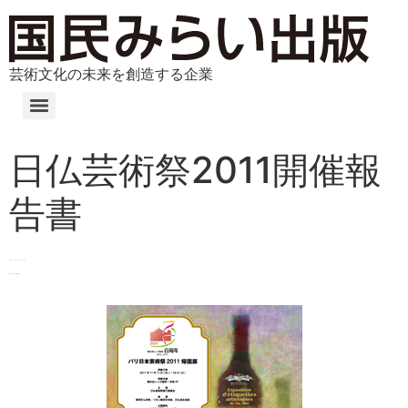
芸術文化の未来を創造する企業
日仏芸術祭2011開催報
告書
会期 2011年11月11日〜13日
会場 赤レンガ倉庫（横浜）