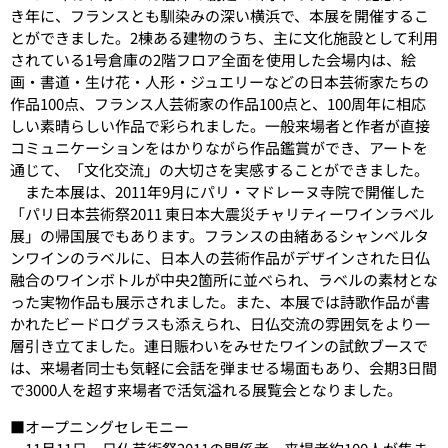
き年に、フランスとも馴染みの深い横浜で、本展を開催するこ
とができました。2棟ある建物のうち、主に文化施設として利用
されている1号倉庫の2階フロア全面を使用した会場内は、絵
画・書道・生け花・人形・ジュエリーなどの日本芸術家たちの
作品100点、フランス人芸術家の作品100点と、100周年に相応
しい素晴らしい作品で彩られました。一般来場者と作者が直接
コミュニケーションをはかりながら作品鑑賞ができ、アートを
通じて、「文化交流」の大切さを実感することができました。
また本展は、2011年9月にパリ・マドレーヌ寺院で開催した
「パリ日本芸術祭2011 東日本大震災チャリティーワインラベル
展」の帰国展でもあります。フランスの由緒あるシャンベルタ
ンワインのラベルに、日本人の芸術作品がデザインされた日仏
融合のワインボトルが中央2箇所に並べられ、ラベルの素材とな
った実物作品も展示されました。また、本展では詩歌作品が書
かれたビードログラスも添えられ、日仏交流の雰囲気をより一
層引き立てました。連日賑わいをみせたワインの試飲ブースで
は、来場者同士も気軽に会話を弾ませる場面もあり、会期3日間
で3000人を超す来場者で活気溢れる展覧会となりました。
■オープニングセレモニー