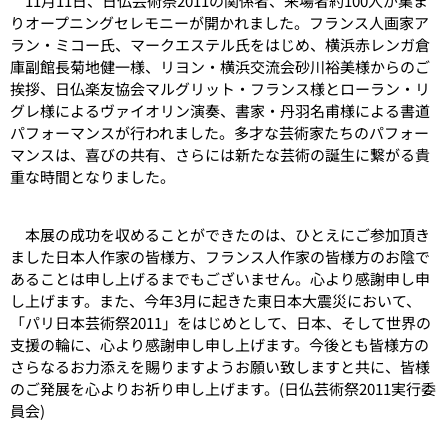
11月11日、日仏芸術祭2011の関係者、来場者約100人が集ま
りオープニングセレモニーが開かれました。フランス人画家ア
ラン・ミコー氏、マークエステル氏をはじめ、横浜赤レンガ倉
庫副館長菊地健一様、リヨン・横浜交流会砂川裕美様からのご
挨拶、日仏楽友協会マルグリット・フランス様とローラン・リ
グレ様によるヴァイオリン演奏、書家・丹羽名甫様による書道
パフォーマンスが行われました。多才な芸術家たちのパフォー
マンスは、喜びの共有、さらには新たな芸術の誕生に繋がる貴
重な時間となりました。
本展の成功を収めることができたのは、ひとえにご参加頂き
ました日本人作家の皆様方、フランス人作家の皆様方のお陰で
あることは申し上げるまでもございません。心より感謝申し申
し上げます。また、今年3月に起きた東日本大震災において、
「パリ日本芸術祭2011」をはじめとして、日本、そして世界の
支援の輪に、心より感謝申し申し上げます。今後とも皆様方の
さらなるお力添えを賜りますようお願い致しますと共に、皆様
のご発展を心よりお祈り申し上げます。(日仏芸術祭2011実行委
員会)