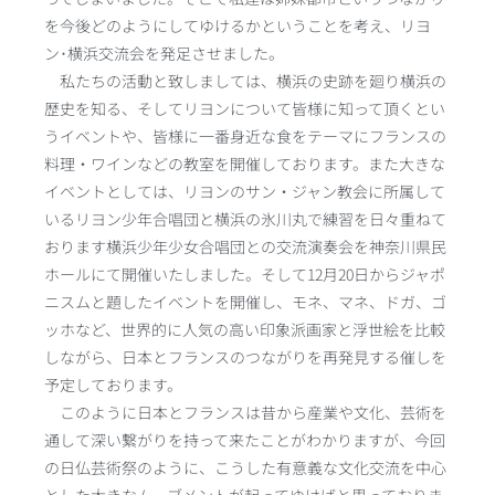
を今後どのようにしてゆけるかということを考え、リヨ
ン･横浜交流会を発足させました。
私たちの活動と致しましては、横浜の史跡を廻り横浜の
歴史を知る、そしてリヨンについて皆様に知って頂くとい
うイベントや、皆様に一番身近な食をテーマにフランスの
料理・ワインなどの教室を開催しております。また大きな
イベントとしては、リヨンのサン・ジャン教会に所属して
いるリヨン少年合唱団と横浜の氷川丸で練習を日々重ねて
おります横浜少年少女合唱団との交流演奏会を神奈川県民
ホールにて開催いたしました。そして12月20日からジャポ
ニスムと題したイベントを開催し、モネ、マネ、ドガ、ゴ
ッホなど、世界的に人気の高い印象派画家と浮世絵を比較
しながら、日本とフランスのつながりを再発見する催しを
予定しております。
このように日本とフランスは昔から産業や文化、芸術を
通して深い繋がりを持って来たことがわかりますが、今回
の日仏芸術祭のように、こうした有意義な文化交流を中心