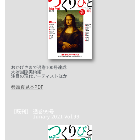
おかげさまで通巻100号達成
大塚国際美術館
注目の現代アーティストほか
巻頭頁見本PDF
［既刊］ 通巻99号
Junary 2021 Vol.99