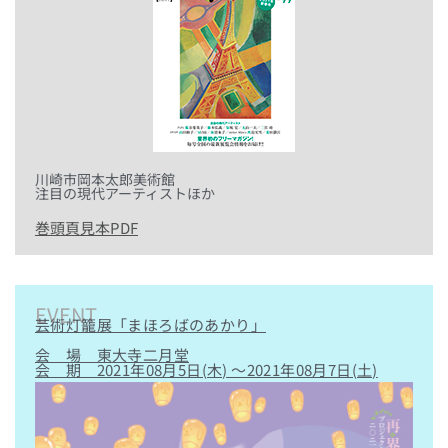
川崎市岡本太郎美術館
注目の現代アーティストほか
巻頭頁見本PDF
EVENT
芸術灯籠展「まほろばのあかり」
会 場 東大寺二月堂
会 期 2021年08月5日(木) ～2021年08月7日(土)