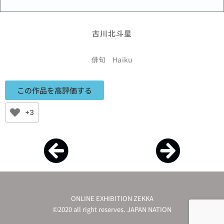
古川北斗星
Hokutosei Furukawa
俳句 Haiku
この作品を高評価する
+3
ONLINE EXHIBITION ZEKKA
©2020 all right reserves. JAPAN NATION